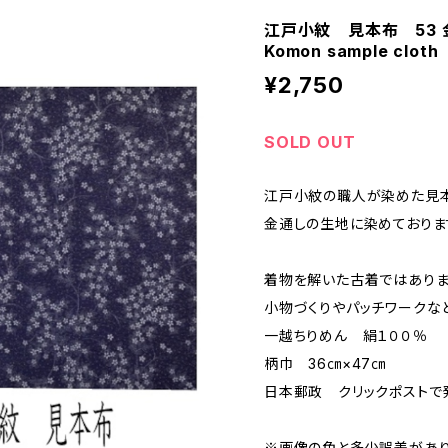
江戸小紋 見本布 53 
Komon sample clot
¥2,750
SOLD OUT
江戸小紋の職人が染めた見本
金通しの生地に染めておりま
着物を解いた古着ではありま
小物づくりやパッチワークな
一越ちりめん 絹１００％
柄巾 36㎝×47㎝
日本郵政 クリックポストで発
※画像の色と多少誤差があり