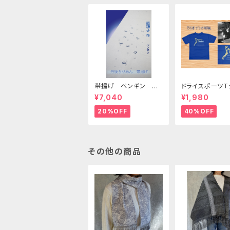
帯揚げ ペンギン 淡
ドライスポーツT
いグレー色 （少々染料
サッカー
¥7,040
¥1,980
とびあり）
20%OFF
40%OFF
その他の商品