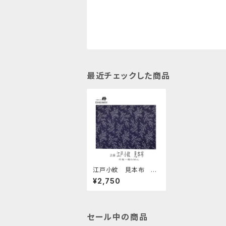
最近チェックした商品
江戸小紋 見本布 53
金通し生地「花梨」紫
¥2,750
地 Edo Komon sam
ple cloth
セール中の商品