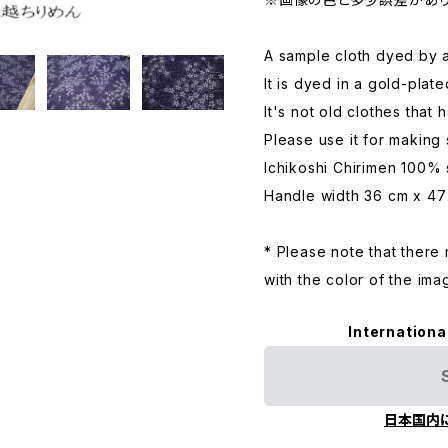
A sample cloth dyed by 
It is dyed in a gold-plate
It's not old clothes that
Please use it for making
Ichikoshi Chirimen 100% 
Handle width 36 cm x 47
* Please note that ther
with the color of the ima
Internationa
日本国内