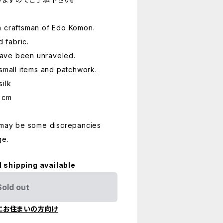
a craftsman of Edo Komon.
d fabric.
 have been unraveled.
 small items and patchwork.
silk
 cm
e may be some discrepancies
ge.
l shipping available
Sold out
にお住まいの方向け