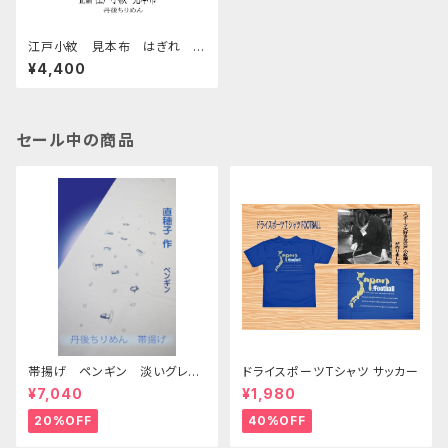
江戸小紋 見本布 はぎれ
⑯ お得 三枚セット Edo
¥4,400
Komon sample cloth
セール中の商品
帯揚げ ペンギン 淡いグレー
ドライスポーツTシャツ サッカー
色 （少々染料とびあり）
¥7,040
¥1,980
20%OFF
40%OFF