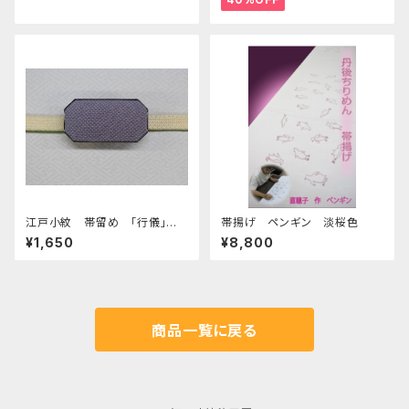
江戸小紋 帯留め 「行儀」
帯揚げ ペンギン 淡桜色
ピンク目青地
¥1,650
¥8,800
商品一覧に戻る