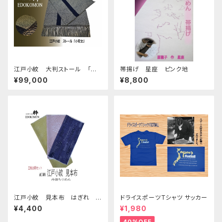
江戸小紋 大判ストール 「小
帯揚げ 星座 ピンク地
花文」 黄色目黒地
¥99,000
¥8,800
江戸小紋 見本布 はぎれ
ドライスポーツTシャツ サッカー
⑯ お得 三枚セット Edo
¥4,400
¥1,980
Komon sample cloth
40%OFF