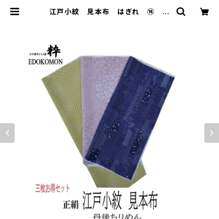
江戸小紋 見本布 はぎれ ⑯ お
得 三枚セット Edo Komon sa
mple cloth | 江戸小紋染工房