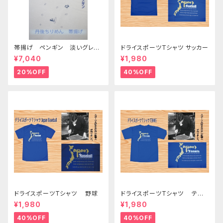
帯揚げ ペンギン 淡いグレー
ドライスポーツTシャツ サッカー
色 （少々染料とびあり）
¥7,040
¥1,980
20%OFF
40%OFF
ドライスポーツTシャツ 野球
ドライスポーツTシャツ テニ
ス
¥1,980
¥1,980
40%OFF
40%OFF