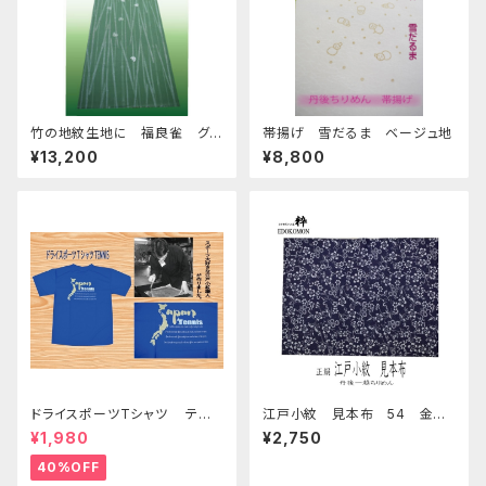
竹の地紋生地に 福良雀 グリ
帯揚げ 雪だるま ベージュ地
ーン地
¥13,200
¥8,800
ドライスポーツTシャツ テニ
江戸小紋 見本布 54 金通
ス
し生地「雪輪にさくら」紫地 Ed
¥1,980
¥2,750
o Komon sample cloth
40%OFF