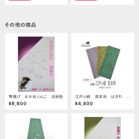
その他の商品
帯揚げ おかめいんこ 淡桜色
江戸小紋 見本布 はぎれ
⑬ お得 三枚セット Edo
¥8,800
¥4,400
Komon sample cloth