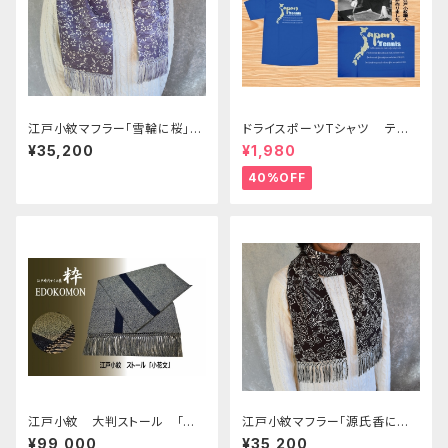
江戸小紋マフラー「雪輪に桜」薄
ドライスポーツTシャツ テニ
紫地 男性女性３０代４０代５０
ス
¥35,200
¥1,980
代６０代プレゼント誕生日プレゼ
ント ギフト
40%OFF
江戸小紋 大判ストール 「小
江戸小紋マフラー「源氏香に菊」
花文」 黄色目黒地
濃茶地 男性女性３０代４０代５
¥99,000
¥35,200