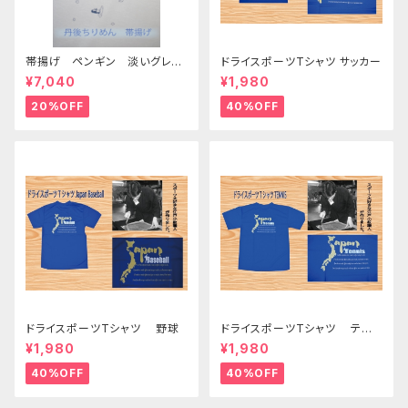
帯揚げ ペンギン 淡いグレー
ドライスポーツTシャツ サッカー
色 （少々染料とびあり）
¥7,040
¥1,980
20%OFF
40%OFF
ドライスポーツTシャツ 野球
ドライスポーツTシャツ テニ
ス
¥1,980
¥1,980
40%OFF
40%OFF