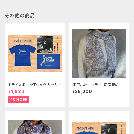
その他の商品
ドライスポーツTシャツ サッカー
江戸小紋マフラー「寄席型の梅」
グレー地 男性女性３０代４０代
¥1,980
¥35,200
５０代６０代プレゼント誕生日プ
レゼント ギフト
40%OFF